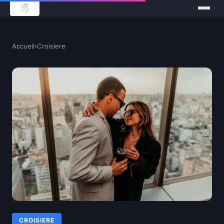
Accueil
›
Croisiere
CROISIERE